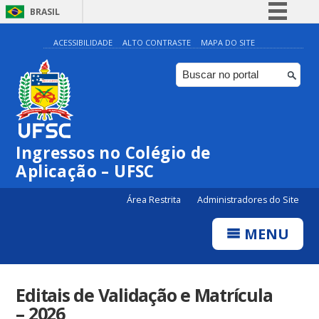
BRASIL
Simplifique!
ACESSIBILIDADE
ALTO CONTRASTE
MAPA DO SITE
Comunica BR
Participe
Acesso à informação
Legislação
Ingressos no Colégio de
Canais
Aplicação – UFSC
Área Restrita
Administradores do Site
MENU
Editais de Validação e Matrícula
– 2026